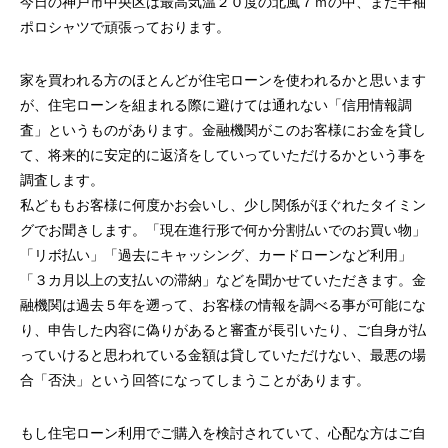
今日の神戸市中央区は最高気温２０度の北風７ｍの中、まだ半袖
ポロシャツで頑張っております。
家を買われる方のほとんどが住宅ローンを使われるかと思います
が、住宅ローンを組まれる際に避けては通れない「信用情報調
査」というものがあります。金融機関がこのお客様にお金を貸し
て、将来的に安定的に返済をしていっていただけるかという事を
調査します。
私どももお客様に何度かお会いし、少し関係がほぐれたタイミン
グでお聞きします。「現在進行形で何か分割払いでのお買い物」
「リボ払い」「過去にキャッシング、カードローンなど利用」
「３カ月以上の支払いの滞納」などを聞かせていただきます。金
融機関は過去５年を遡って、お客様の情報を調べる事が可能にな
り、申告した内容に偽りがあると審査が長引いたり、ご自身が払
っていけると思われている金額は貸していただけない、最悪の場
合「否決」という回答になってしまうことがあります。
もし住宅ローン利用でご購入を検討されていて、心配な方はご自