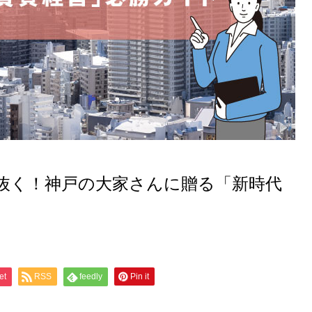
抜く！神戸の大家さんに贈る「新時代
et
RSS
feedly
Pin it