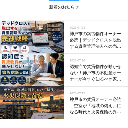
新着のお知らせ
2026.07.25
神戸市の築古物件オーナー
必読｜デッドクロスを脱出
する資産管理法人への売却
と減価償却の財務戦略
2026.07.20
認知症で賃貸物件が動かせ
ない！神戸市の不動産オー
ナーが今すぐ知るべき家族
信託の備え
2026.07.15
神戸市の賃貸オーナー必読
｜空室が「地域の備え」に
なる時代と火災保険の異変
に今すぐ備える