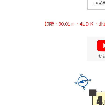
この記
【9階・90.01
㎡
・4L
ＤＫ・北