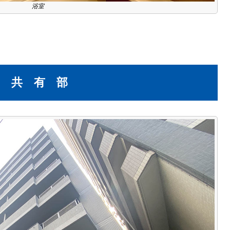
浴室
共 有 部