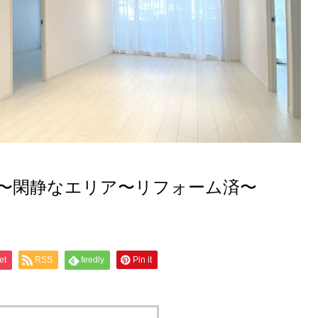
〜閑静なエリア〜リフォーム済〜
et
RSS
feedly
Pin it