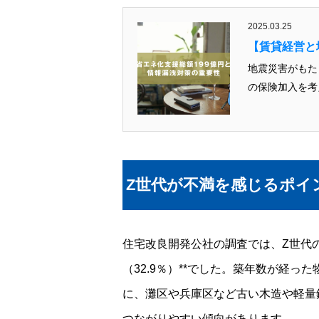
2025.03.25
【賃貸経営と
地震災害がもたらすリスクとは？ オ
Z世代が不満を感じるポイ
住宅改良開発公社の調査では、Z世代
（32.9％）**でした。築年数が経
に、灘区や兵庫区など古い木造や軽量
つながりやすい傾向があります。