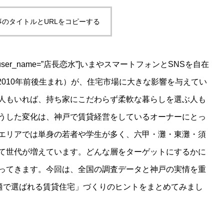
事のタイトルとURLをコピーする
izu.jpg” user_name=”店長恋水”]いまやスマートフォンとSNSを自在
〜2010年前後生まれ）が、住宅市場に大きな影響を与えてい
人もいれば、持ち家にこだわらず柔軟な暮らしを選ぶ人も
うした変化は、神戸で賃貸経営をしているオーナーにとっ
エリアでは単身の若者や学生が多く、六甲・灘・東灘・須
て世代が増えています。どんな層をターゲットにするかに
ってきます。今回は、全国の調査データと神戸の実情を重
適で選ばれる賃貸住宅」づくりのヒントをまとめてみまし