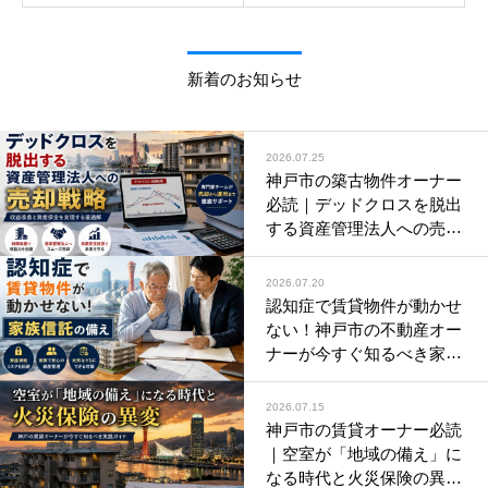
新着のお知らせ
2026.07.25
神戸市の築古物件オーナー
必読｜デッドクロスを脱出
する資産管理法人への売却
と減価償却の財務戦略
2026.07.20
認知症で賃貸物件が動かせ
ない！神戸市の不動産オー
ナーが今すぐ知るべき家族
信託の備え
2026.07.15
神戸市の賃貸オーナー必読
｜空室が「地域の備え」に
なる時代と火災保険の異変