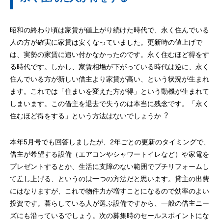
昭和の終わり頃は家賃が値上がり続けた時代で、永く住んでいる
人の方が確実に家賃は安くなっていました。更新時の値上げで
は、実勢の家賃に追い付かなかったのです。永く住むほど得をす
る時代です。しかし、家賃相場が下がっている時代は逆に、永く
住んでいる方が新しい借主より家賃が高い、という状況が生まれ
ます。これでは「住まいを変えた方が得」という動機が生まれて
しまいます。この借主を退去で失うのは本当に残念です。「永く
住むほど得をする」という方法はないでしょうか︖
本年5月号でも回答しましたが、2年ごとの更新のタイミングで、
借主が希望する設備（エアコンやシャワートイレなど）や家電を
プレゼントするとか、生活に支障のない範囲でプチリフォームし
て差し上げる、というのは一つの方法だと思います。貸主の出費
にはなりますが、これで物件力が増すことになるので効率のよい
投資です。暮らしている人が選ぶ設備ですから、一般の借主ニー
ズにも沿っているでしょう。次の募集時のセールスポイントにな